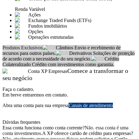
Renda Variável
Ações
Exchange Traded Funds (ETFs)
Fundos imobiliários
Opções
Operações estruturadas
Produtos Exclusivos
Câmbios
Envio e recebimento de
recursos para outros países.
Derivativos
Soluções de proteção
de acordo com a necessidade do seu negócio.
Crédito
Colateralizado
Crédito com investimentos como garantia.
Comece a transformar o
Conta XP Empresas
seu negócio
Faça o cadastro.
Em breve entraremos em contato.
Abra uma conta para sua empresa
Canais de atendimento
(11) 3526-1300
xpempresas@xpi.com.br
Dúvidas frequentes
Essa conta funciona como conta corrente?
Não. essa conta é uma
conta investimentos.
A XP oferece cartão de crédito para empresas?
Não, atualmente apenas pessoas físicas podem solicitar o Cartão