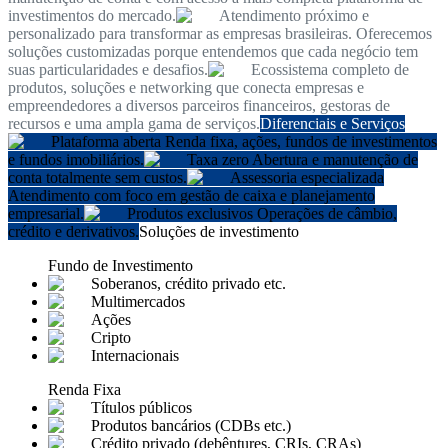
investimentos do mercado.
Atendimento próximo e
personalizado para transformar as empresas brasileiras. Oferecemos
soluções customizadas porque entendemos que cada negócio tem
suas particularidades e desafios.
Ecossistema completo de
produtos, soluções e networking que conecta empresas e
empreendedores a diversos parceiros financeiros, gestoras de
recursos e uma ampla gama de serviços.
Diferenciais e Serviços
Plataforma aberta
Renda fixa, ações, fundos de investimentos
e fundos imobiliários.
Taxa zero
Abertura e manutenção de
conta totalmente sem custos.
Assessoria especializada
Atendimento com foco em gestão de caixa e planejamento
empresarial.
Produtos exclusivos
Operações de câmbio,
crédito e derivativos.
Soluções de investimento
Fundo de Investimento
Soberanos, crédito privado etc.
Multimercados
Ações
Cripto
Internacionais
Renda Fixa
Títulos públicos
Produtos bancários (CDBs etc.)
Crédito privado (debêntures, CRIs, CRAs)