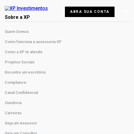
ABRA SUA CONTA
Sobre a XP
Quem Somos
Como funciona a assessoria XP
Como a XP te atende
Projetos Sociais
Encontre um escritório
Compliance
Canal Confidencial
Ouvidoria
Carreiras
Seja um Assessor
Seja um Consultor